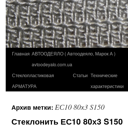
Главная
АВТООДЕЯЛО ( Автоодеяло, Марок А )
Перейти
avtoodeyalo.com.ua
к
Стеклопластиковая
Статьи
Технические
содержимому
АРМАТУРА
характеристики
ЕС10 80х3 S150
Архив метки:
Стеклонить ЕС10 80х3 S150