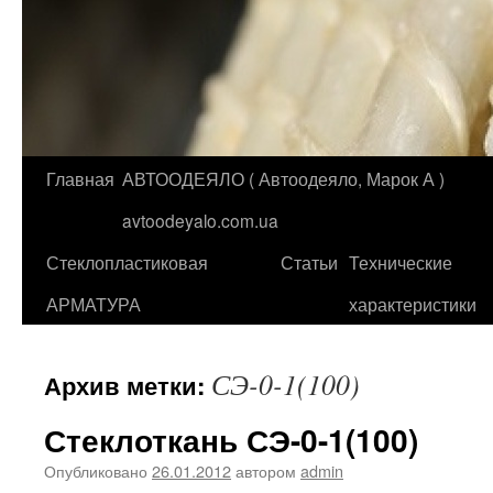
Главная
АВТООДЕЯЛО ( Автоодеяло, Марок А )
Перейти
avtoodeyalo.com.ua
к
Стеклопластиковая
Статьи
Технические
содержимому
АРМАТУРА
характеристики
СЭ-0-1(100)
Архив метки:
Стеклоткань СЭ-0-1(100)
Опубликовано
26.01.2012
автором
admin