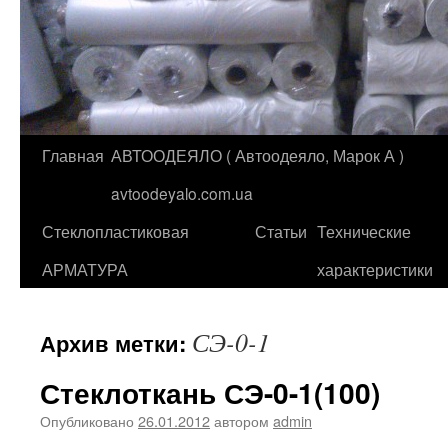
Главная
АВТООДЕЯЛО ( Автоодеяло, Марок А )
Перейти
avtoodeyalo.com.ua
к
Стеклопластиковая
Статьи
Технические
содержимому
АРМАТУРА
характеристики
СЭ-0-1
Архив метки:
Стеклоткань СЭ-0-1(100)
Опубликовано
26.01.2012
автором
admin