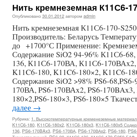
Нить кремнеземная К11С6-1
Опубликовано
30.01.2012
автором
admin
Нить кремнеземная К11С6-170
Производитель: Беларусь Температ
до +1700°С Применение: Кремнезе
Содержание SiO2 94-96% К11С6-68,
136, К11С6-170ВА, К11С6-170ВАx2,
K11C6-180, K11C6-180×2, K11C6-18
Содержание SiO2 >98% PS6-68,PS6-9
170ВА, PS6-170ВАx2, PS6-170BAx3, 
180×2,PS6-180×3, PS6-180×5 Ткачес
далее
→
Рубрика:
1. Высокотемпературные кременеземные материа
K11C6-180
,
K11C6-180x2
,
K11C6-180x3
,
K11C6-180x5 Содер
136
,
PS6-170BAx3
,
PS6-170ВА
,
PS6-170ВАx2
,
PS6-180
,
PS6
Ткачество тканей
,
PS6-90
,
К11С6-136
,
К11С6-170-S250-БАФ