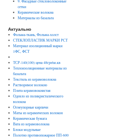
9. Фасадные стекловолоконные
сетки
Керамические волокна
Материалы из базальта
Актуально
Фольма-ткань, Фольма-холст
СТЕКЛОПЛАСТИК МАРКИ РСТ
Материал изоляционный марки
1ФС, ФСТ
ТСР-140(100) цена 48грн\м.кв
Теплоизоляционные материалы из
базальта
Текстиль из керамоволокна
Растворимое волокно
Плита керамовокнистая
Одеяло из поликристалического
волокна
Огнеупорные кирпичи
Маты из керамических волокон
Керамическая бумага
Вата из керамоволокна
Блоки модульные
Полотно противопожарное ПП-600