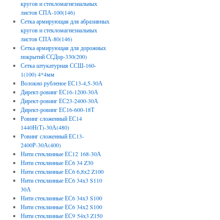
кругов и стекломагнезиальных
листов СПА-100(146)
Сетка армирующая для абразивных
кругов и стекломагнезиальных
листов СПА-80(146)
Сетка армирующая для дорожных
покрытий ССДор-330(200)
Сетка штукатурная ССШ-160-
1(100) 4*4мм
Волокно рубленое ЕС13-4,5-30А
Директ-ровинг ЕС16-1200-30А
Директ-ровинг ЕС23-2400-30А
Директ-ровинг ЕС16-600-18Т
Ровинг сложенный ЕС14
1440Н(Т)-30А(480)
Ровинг сложенный ЕС13-
2400Р-30А(400)
Нити стеклянные ЕС12 168-30А
Нити стеклянные ЕС6 34 Z30
Нити стеклянные ЕС6 6,8х2 Z100
Нити стеклянные ЕС6 34х3 S110
30А
Нити стеклянные ЕС6 34х3 S100
Нити стеклянные ЕС6 34х2 S100
Нити стеклянные ЕС9 54х3 Z150