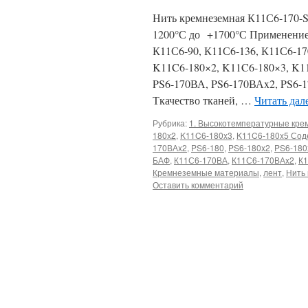
Нить кремнеземная К11С6-170
1200°С до +1700°С Применение
К11С6-90, К11С6-136, К11С6-1
K11C6-180×2, K11C6-180×3, K11
PS6-170ВА, PS6-170ВАx2, PS6-1
Ткачество тканей, …
Читать дал
Рубрика:
1. Высокотемпературные кр
180x2
,
K11C6-180x3
,
K11C6-180x5 Сод
170ВАx2
,
PS6-180
,
PS6-180x2
,
PS6-180
БАФ
,
К11С6-170ВА
,
К11С6-170ВАx2
,
К1
Кремнеземные материалы
,
лент
,
Нить
Оставить комментарий