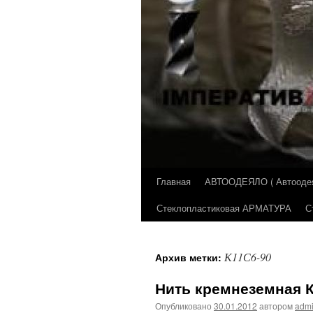
Главная
АВТООДЕЯЛО ( Автоодеял
Перейти
Стеклопластиковая АРМАТУРА
С
к
содержимому
К11С6-90
Архив метки:
Нить кремнеземная 
Опубликовано
30.01.2012
автором
adm