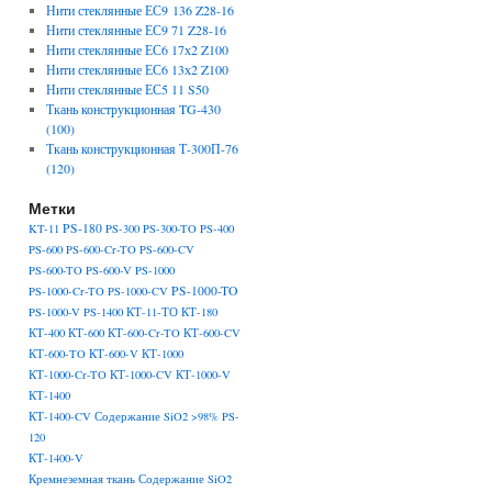
Нити стеклянные ЕС9 136 Z28-16
Нити стеклянные ЕС9 71 Z28-16
Нити стеклянные ЕС6 17х2 Z100
Нити стеклянные ЕС6 13х2 Z100
Нити стеклянные ЕС5 11 S50
Ткань конструкционная TG-430
(100)
Ткань конструкционная Т-300П-76
(120)
Метки
PS-180
KT-11
PS-300
PS-300-TO
PS-400
PS-600
PS-600-Cr-TO
PS-600-CV
PS-600-TO
PS-600-V
PS-1000
PS-1000-TO
PS-1000-Cr-TO
PS-1000-CV
PS-1000-V
PS-1400
КТ-11-ТО
КТ-180
КТ-400
КТ-600
КТ-600-Cr-TO
КТ-600-CV
КТ-600-TO
КТ-600-V
КТ-1000
КТ-1000-Cr-TO
КТ-1000-CV
КТ-1000-V
КТ-1400
КТ-1400-CV Содержание SiO2 >98% PS-
120
КТ-1400-V
Кремнеземная ткань Содержание SiO2