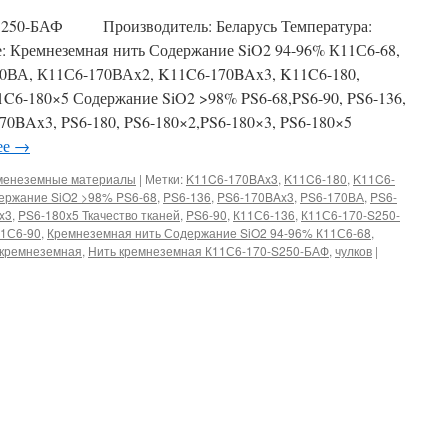
-S250-БАФ Производитель: Беларусь Температура:
: Кремнеземная нить Содержание SiO2 94-96% К11С6-68,
70ВА, К11С6-170ВАx2, K11C6-170BAx3, K11C6-180,
C6-180×5 Содержание SiO2 >98% PS6-68,PS6-90, PS6-136,
70BAx3, PS6-180, PS6-180×2,PS6-180×3, PS6-180×5
ее
→
еменеземные материалы
|
Метки:
K11C6-170BAx3
,
K11C6-180
,
K11C6-
ержание SiO2 >98% PS6-68
,
PS6-136
,
PS6-170BAx3
,
PS6-170ВА
,
PS6-
x3
,
PS6-180x5 Ткачество тканей
,
PS6-90
,
К11С6-136
,
К11С6-170-S250-
1С6-90
,
Кремнеземная нить Содержание SiO2 94-96% К11С6-68
,
 кремнеземная
,
Нить кремнеземная К11С6-170-S250-БАФ
,
чулков
|