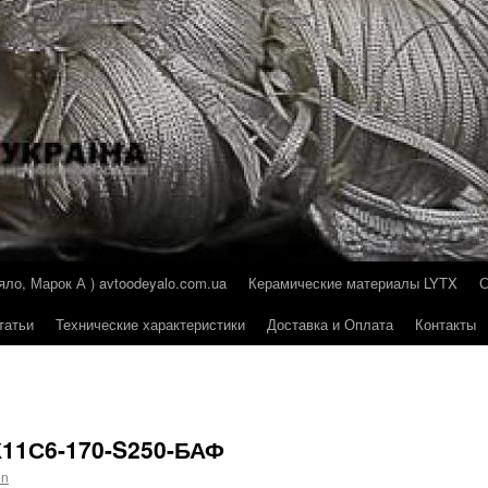
о, Марок А ) avtoodeyalo.com.ua
Керамические материалы LYTX
татьи
Технические характеристики
Доставка и Оплата
Контакты
К11С6-170-S250-БАФ
in