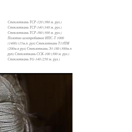
Стеклоткань ТСР-120 (360 м. рул.)
Стеклоткань ТСР-140 (340 м. рул.)
Стеклоткань ТСР-160 (300 м. рул.)
Полотно иглопробивное ИПС-Т 1000
(1400) (15м.п. рул) Стеклоткань Т13ПМ
(200м.п рул) Стеклоткань Э3-180 (300м.п
руп) Стеклоткань ССК-100 (300 м. рул.)
Стеклоткань TG-140 (250 м. рул.)