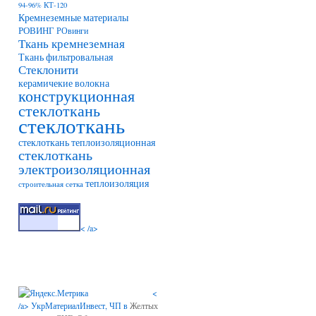
94-96% КТ-120
Кремнеземные материалы
РОВИНГ
РОвинги
Ткань кремнеземная
Ткань фильтровальная
Стеклонити
керамичекие волокна
конструкционная
стеклоткань
стеклоткань
стеклоткань теплоизоляционная
стеклоткань
электроизоляционная
теплоизоляция
строительная сетка
< /a>
<
/a>
УкрМатериалИнвест, ЧП в
Желтых