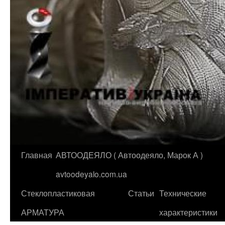
Главная
АВТООДЕЯЛО ( Автоодеяло, Марок А )
Перейти
avtoodeyalo.com.ua
к
Стеклопластиковая
Статьи
Технические
содержимому
АРМАТУРА
характеристики