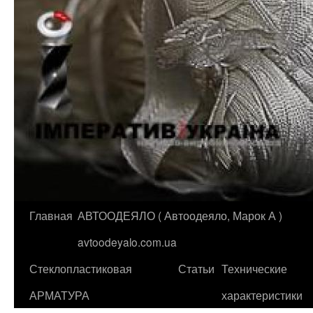
Главная
АВТООДЕЯЛО ( Автоодеяло, Марок А )
Перейти
avtoodeyalo.com.ua
к
Стеклопластиковая
Статьи
Технические
содержимому
АРМАТУРА
характеристики