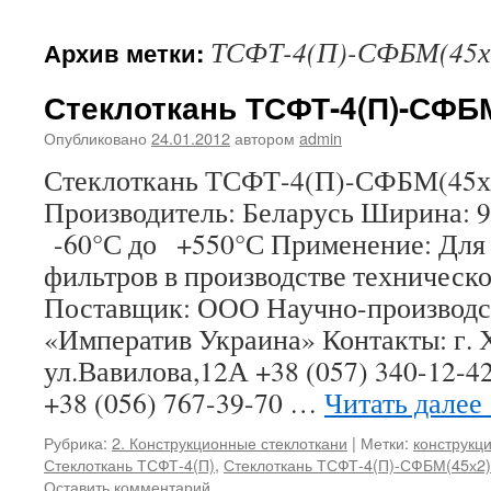
ТСФТ-4(П)-СФБМ(45х
Архив метки:
Стеклоткань ТСФТ-4(П)-СФБМ
Опубликовано
24.01.2012
автором
admin
Стеклоткань ТСФТ-4(П)-СФБМ(
Производитель: Беларусь Ширина: 9
-60°С до +550°С Применение: Для 
фильтров в производстве техническо
Поставщик: ООО Научно-производс
«Императив Украина» Контакты: г. 
ул.Вавилова,12А +38 (057) 340-12-42
+38 (056) 767-39-70 …
Читать далее
Рубрика:
2. Конструкционные стеклоткани
|
Метки:
конструкц
Стеклоткань ТСФТ-4(П)
,
Стеклоткань ТСФТ-4(П)-СФБМ(45х2)
Оставить комментарий