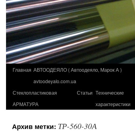
Главная
АВТООДЕЯЛО ( Автоодеяло, Марок А )
Перейти
avtoodeyalo.com.ua
к
Стеклопластиковая
Статьи
Технические
содержимому
АРМАТУРА
характеристики
ТР-560-30А
Архив метки: