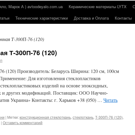
о, Марок А ) avtoodeyalo.com.ua
Керамические материалы LYTX
татьи
Технические характеристики
Доставка и Оплата
Контакты
нная Т-300П-76 (120)
я Т-300П-76 (120)
in
6 (120) Производитель: Беларусь Ширина: 120 см, 100см
Применение: Для изготовления стеклопластиков
 стеклопластиковых изделий на основе эпоксидных,
 и других модификаций. Поставщик: ООО Научно-
тив Украина» Контакты: г. Харьков +38 (050) …
Читать
ани
|
Метки:
конструкционная стеклоткань
,
стеклоткань
,
Т-300П-76 (120)
,
|
Оставить комментарий