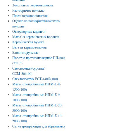
Текстиль из керамоволокна
Растворимое волокно
Плита керамовокнистая
Одеяло из поликристалического
волокна
Огнеупорные кирпичи
Маты из керамических волокон
Керамическая бумага
Вата из керамоволокна
Блоки модульные
Полотно противопожарное ПП-600
(2х1,5)
Стеклосетка (суровая)
ССМ-50(100)
Стеклопластик РСТ-140Л(100)
Маты иглопробивные ИПМ-Е-9-
1500(100)
Маты иглопробивные ИПМ-Е-9-
1000(100)
Маты иглопробивные ИПМ-Е-20-
3000(100)
Маты иглопробивные ИПМ-Е-12-
2000(100)
Сетка армирующая для абразивных