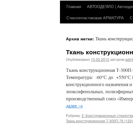
Главная
АВТООДЕЯЛО ( Автоодеял
Перейти
Стеклопластиковая АРМАТУРА
С
к
содержимому
Ткань конструкцио
Архив метки:
Ткань конструкционна
Опубликовано
10.02.2012
автором
adm
Ткань конструкционная Т-300П-7
Температура: -60°С до +550°С 
конструкционного назначения и
эпоксифенольных, полиэфирных
производственный союз «Импера
далее
→
Рубрика:
2. Конструкционные стеклотк
Ткань конструкционная Т-300П-76 (120)