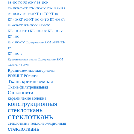
PS-600-TO
PS-600-V
PS-1000
PS-1000-TO
PS-1000-Cr-TO
PS-1000-CV
PS-1000-V
PS-1400
КТ-11-ТО
КТ-180
КТ-400
КТ-600
КТ-600-Cr-TO
КТ-600-CV
КТ-600-TO
КТ-600-V
КТ-1000
КТ-1000-Cr-TO
КТ-1000-CV
КТ-1000-V
КТ-1400
КТ-1400-CV Содержание SiO2 >98% PS-
120
КТ-1400-V
Кремнеземная ткань Содержание SiO2
94-96% КТ-120
Кремнеземные материалы
РОВИНГ
РОвинги
Ткань кремнеземная
Ткань фильтровальная
Стеклонити
керамичекие волокна
конструкционная
стеклоткань
стеклоткань
стеклоткань теплоизоляционная
стеклоткань