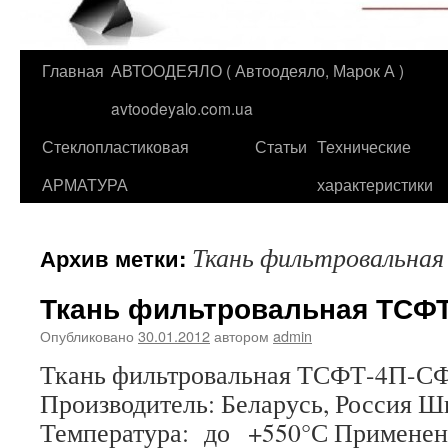
Главная
АВТООДЕЯЛО ( Автоодеяло, Марок А )
Перейти
avtoodeyalo.com.ua
к
Стеклопластиковая
Статьи
Технические
содержимому
АРМАТУРА
характеристики
Ткань фильтровальн
Архив метки:
Ткань фильтровальная ТСФ
Опубликовано
30.01.2012
автором
admin
Ткань фильтровальная ТСФТ-
Производитель: Беларусь, Россия Ш
Температура: до +550°С Применен