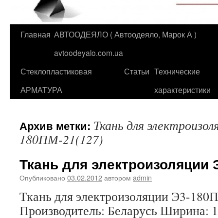
Главная
АВТООДЕЯЛО ( Автоодеяло, Марок А )
Перейти
avtoodeyalo.com.ua
к
Стеклопластиковая
Статьи
Технические
содержимому
АРМАТУРА
характеристики
Ткань для электроизол
Архив метки:
180ПМ-21(127)
Ткань для электроизоляции 
Опубликовано
03.02.2012
автором
admin
Ткань для электроизоляции Э3
Производитель: Беларусь Ширина: 