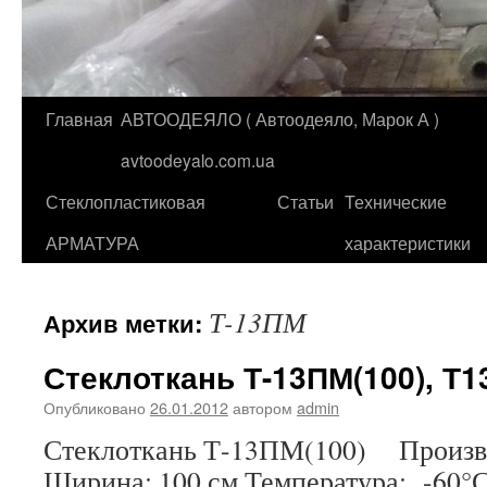
Главная
АВТООДЕЯЛО ( Автоодеяло, Марок А )
Перейти
avtoodeyalo.com.ua
к
Стеклопластиковая
Статьи
Технические
содержимому
АРМАТУРА
характеристики
Т-13ПМ
Архив метки:
Стеклоткань Т-13ПМ(100), Т1
Опубликовано
26.01.2012
автором
admin
Стеклоткань Т-13ПМ(100) Произво
Ширина: 100 см Температура: -60°