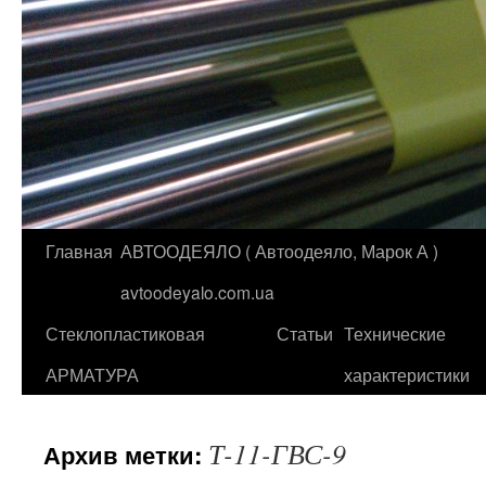
Главная
АВТООДЕЯЛО ( Автоодеяло, Марок А )
Перейти
avtoodeyalo.com.ua
к
Стеклопластиковая
Статьи
Технические
содержимому
АРМАТУРА
характеристики
Т-11-ГВС-9
Архив метки: