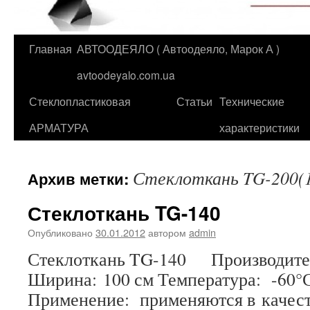
Главная
АВТООДЕЯЛО ( Автоодеяло, Марок А )
Перейти
avtoodeyalo.com.ua
к
Стеклопластиковая
Статьи
Технические
содержимому
АРМАТУРА
характеристики
Стеклоткань TG-200(
Архив метки:
Стеклоткань TG-140
Опубликовано
30.01.2012
автором
admin
Стеклоткань TG-140 Производител
Ширина: 100 см Температура: -60°
Применение: применяются в качес