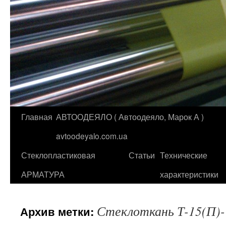
Главная
АВТООДЕЯЛО ( Автоодеяло, Марок А )
Перейти
avtoodeyalo.com.ua
к
Стеклопластиковая
Статьи
Технические
содержимому
АРМАТУРА
характеристики
Стеклоткань Т-15(П)-
Архив метки: