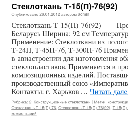
Стеклоткань Т-15(П)-76(92)
Опубликовано
26.01.2012
автором
admin
Стеклоткань Т-15(П)-76(92) Про
Беларусь Ширина: 92 см Температу
Применение: Стеклоткани из полого
Т-24П, Т-45П-76, Т-300П-76 Приме
в авиастроении для изготовления о
стеклопластиков. Применяется в пр
композиционных изделий. Поставщ
производственный союз «Императив
Контакты: г. Харьков …
Читать дал
Рубрика:
2. Конструкционные стеклоткани
|
Метки:
конструкц
Стеклоткань Т-15(П)-76
,
Стеклоткань Т-15(П)-76(92)
,
Т-15(П)
комментарий