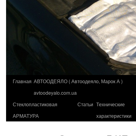
Главная
АВТООДЕЯЛО ( Автоодеяло, Марок А )
Перейти
avtoodeyalo.com.ua
к
Стеклопластиковая
Статьи
Технические
содержимому
АРМАТУРА
характеристики