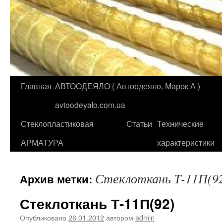
Главная
АВТООДЕЯЛО ( Автоодеяло, Марок А )
Перейти
avtoodeyalo.com.ua
к
Стеклопластиковая
Статьи
Технические
содержимому
АРМАТУРА
характеристики
Стеклоткань Т-11П(9
Архив метки:
Стеклоткань Т-11П(92)
Опубликовано
26.01.2012
автором
admin