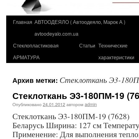
Главная
АВТООДЕЯЛО ( Автоодеяло, Марок А )
Перейти
avtoodeyalo.com.ua
к
Стеклопластиковая
Статьи
Технические
содержимому
АРМАТУРА
характеристики
Стеклоткань Э3-180П
Архив метки:
Стеклоткань Э3-180ПМ-19 (76
Опубликовано
24.01.2012
автором
admin
Стеклоткань Э3-180ПМ-19 (7628) 
Беларусь Ширина: 127 см Температу
Применение: Для выполнения тепл