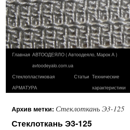
Главная
АВТООДЕЯЛО ( Автоодеяло, Марок А )
Перейти
avtoodeyalo.com.ua
к
Стеклопластиковая
Статьи
Технические
содержимому
АРМАТУРА
характеристики
Стеклоткань Э3-125
Архив метки:
Стеклоткань Э3-125