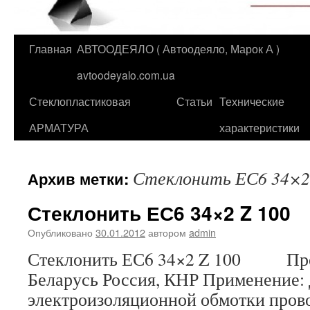
Главная
АВТООДЕЯЛО ( Автоодеяло, Марок А )
Перейти
avtoodeyalo.com.ua
к
Стеклопластиковая
Статьи
Технические
содержимому
АРМАТУРА
характеристики
Стеклонить ЕС6 34×2
Архив метки:
Стеклонить ЕС6 34×2 Z 100
Опубликовано
30.01.2012
автором
admin
Стеклонить ЕС6 34×2 Z 100 Про
Беларусь Россия, КНР Применение:
электроизоляционной обмотки прово