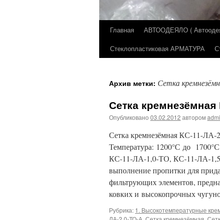
Главная
АВТООДЕЯЛО ( Автоодеял
Перейти
Стеклопластиковая АРМАТУРА
С
к
содержимому
Сетка кремнезёмн
Архив метки:
Сетка кремнезёмная 
Опубликовано
03.02.2012
автором
adm
Сетка кремнезёмная КС-11-ЛА
Температура: 1200°С до 1700°С
КС-11-ЛА-1,0-ТО, КС-11-ЛА-1,
выполнение пропитки для прида
фильтрующих элементов, предна
ковких и высокопрочных чугу
Рубрика:
1. Высокотемпературные кр
ЛА-2.0-ТО-А
,
Сетка кремнезёмная
,
Сетк