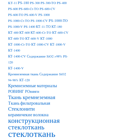
PS-180
KT-11
PS-300
PS-300-TO
PS-400
PS-600
PS-600-Cr-TO
PS-600-CV
PS-600-TO
PS-600-V
PS-1000
PS-1000-TO
PS-1000-Cr-TO
PS-1000-CV
PS-1000-V
PS-1400
КТ-11-ТО
КТ-180
КТ-400
КТ-600
КТ-600-Cr-TO
КТ-600-CV
КТ-600-TO
КТ-600-V
КТ-1000
КТ-1000-Cr-TO
КТ-1000-CV
КТ-1000-V
КТ-1400
КТ-1400-CV Содержание SiO2 >98% PS-
120
КТ-1400-V
Кремнеземная ткань Содержание SiO2
94-96% КТ-120
Кремнеземные материалы
РОВИНГ
РОвинги
Ткань кремнеземная
Ткань фильтровальная
Стеклонити
керамичекие волокна
конструкционная
стеклоткань
стеклоткань