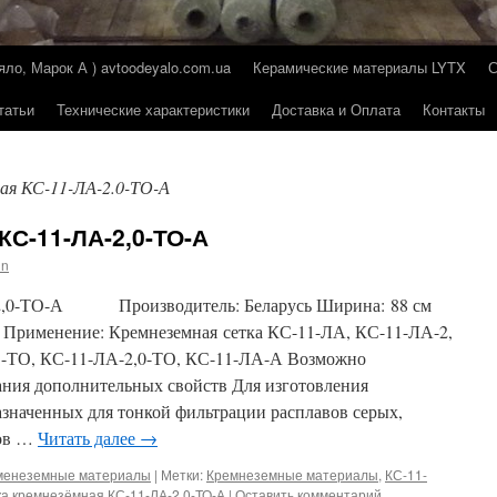
о, Марок А ) avtoodeyalo.com.ua
Керамические материалы LYTX
татьи
Технические характеристики
Доставка и Оплата
Контакты
ая КС-11-ЛА-2.0-ТО-А
КС-11-ЛА-2,0-ТО-А
in
-2,0-ТО-А Производитель: Беларусь Ширина: 88 см
 Применение: Кремнеземная сетка КС-11-ЛА, КС-11-ЛА-2,
5-ТО, КС-11-ЛА-2,0-ТО, КС-11-ЛА-А Возможно
ния дополнительных свойств Для изготовления
значенных для тонкой фильтрации расплавов серых,
нов …
Читать далее
→
еменеземные материалы
|
Метки:
Кремнеземные материалы
,
КС-11-
а кремнезёмная КС-11-ЛА-2.0-ТО-А
|
Оставить комментарий