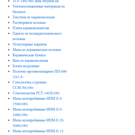
ТСР-140(100) цена 48грн\м.кв
Теплоизоляционные материалы из
базальта
Текстиль из керамоволокна
Растворимое волокно
Плита керамовокнистая
Одеяло из поликристалического
волокна
Огнеупорные кирпичи
Маты из керамических волокон
Керамическая бумага
Вата из керамоволокна
Блоки модульные
Полотно противопожарное ПП-600
(2х1,5)
Стеклосетка (суровая)
ССМ-50(100)
Стеклопластик РСТ-140Л(100)
Маты иглопробивные ИПМ-Е-9-
1500(100)
Маты иглопробивные ИПМ-Е-9-
1000(100)
Маты иглопробивные ИПМ-Е-20-
3000(100)
Маты иглопробивные ИПМ-Е-12-