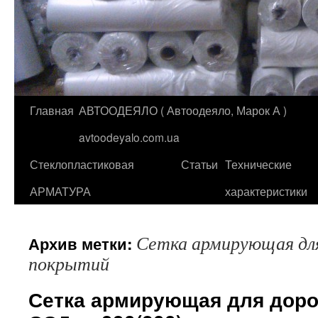
Главная
АВТООДЕЯЛО ( Автоодеяло, Марок А )
Перейти
avtoodeyalo.com.ua
к
Стеклопластиковая
Статьи
Технические
содержимому
АРМАТУРА
характеристики
Сетка армирующая дл
Архив метки:
покрытий
Сетка армирующая для дор