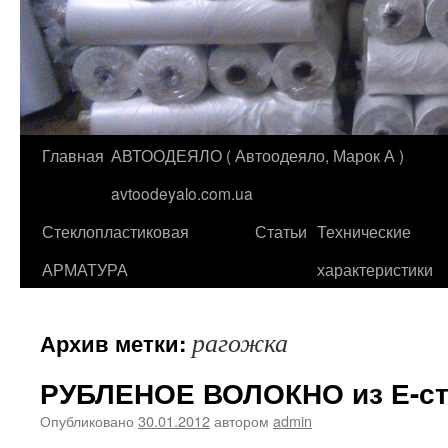
Главная
АВТООДЕЯЛО ( Автоодеяло, Марок А )
Перейти
avtoodeyalo.com.ua
к
Стеклопластиковая
Статьи
Технические
содержимому
АРМАТУРА
характеристики
рагожка
Архив метки:
РУБЛЕНОЕ ВОЛОКНО из Е-ст
Опубликовано
30.01.2012
автором
admin