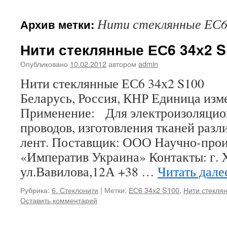
Нити стеклянные ЕС6
Архив метки:
Нити стеклянные ЕС6 34х2 S
Опубликовано
10.02.2012
автором
admin
Нити стеклянные ЕС6 34х2 S100
Беларусь, Россия, КНР Единица изм
Применение: Для электроизоляцио
проводов, изготовления тканей разл
лент. Поставщик: ООО Научно-прои
«Императив Украина» Контакты: г. 
ул.Вавилова,12А +38 …
Читать дал
Рубрика:
6. Стеклонити
|
Метки:
ЕС6 34х2 S100
,
Нити стекля
Оставить комментарий