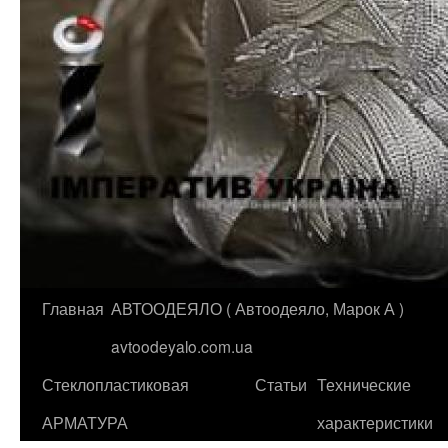
Главная
АВТООДЕЯЛО ( Автоодеяло, Марок А )
Перейти
avtoodeyalo.com.ua
к
Стеклопластиковая
Статьи
Технические
содержимому
АРМАТУРА
характеристики