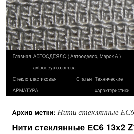
Главная
АВТООДЕЯЛО ( Автоодеяло, Марок А )
Перейти
avtoodeyalo.com.ua
к
Стеклопластиковая
Статьи
Технические
содержимому
АРМАТУРА
характеристики
Нити стеклянные ЕС6
Архив метки:
Нити стеклянные ЕС6 13х2 Z