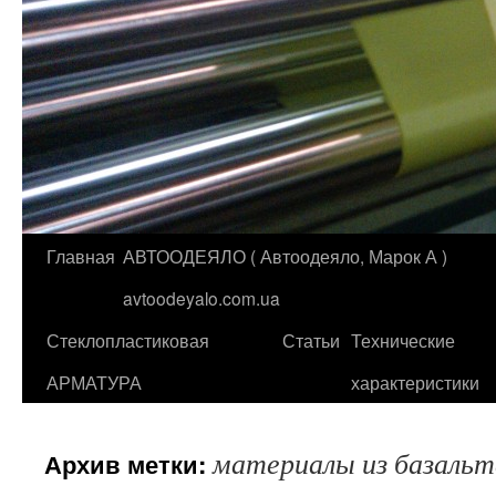
Главная
АВТООДЕЯЛО ( Автоодеяло, Марок А )
Перейти
avtoodeyalo.com.ua
к
Стеклопластиковая
Статьи
Технические
содержимому
АРМАТУРА
характеристики
материалы из базальт
Архив метки: