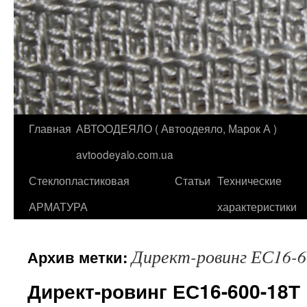
Главная
АВТООДЕЯЛО ( Автоодеяло, Марок А )
Перейти
avtoodeyalo.com.ua
к
Стеклопластиковая
Статьи
Технические
содержимому
АРМАТУРА
характеристики
Директ-ровинг ЕС16-6
Архив метки:
Директ-ровинг ЕС16-600-18Т