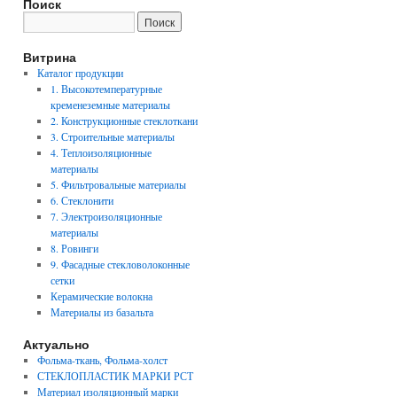
Поиск
Витрина
Каталог продукции
1. Высокотемпературные
кременеземные материалы
2. Конструкционные стеклоткани
3. Строительные материалы
4. Теплоизоляционные
материалы
5. Фильтровальные материалы
6. Стеклонити
7. Электроизоляционные
материалы
8. Ровинги
9. Фасадные стекловолоконные
сетки
Керамические волокна
Материалы из базальта
Актуально
Фольма-ткань, Фольма-холст
СТЕКЛОПЛАСТИК МАРКИ РСТ
Материал изоляционный марки