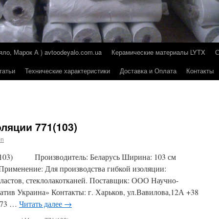
о, Марок А ) avtoodeyalo.com.ua
Керамические материалы LYTX
татьи
Технические характеристики
Доставка и Оплата
Контакты
ляции 771(103)
in
1(103) Производитель: Беларусь Ширина: 103 см
Применение: Для производства гибкой изоляции:
ластов, стеклолакотканей. Поставщик: ООО Научно-
тив Украина» Контакты: г. Харьков, ул.Вавилова,12А +38
0-73 …
Читать далее
→