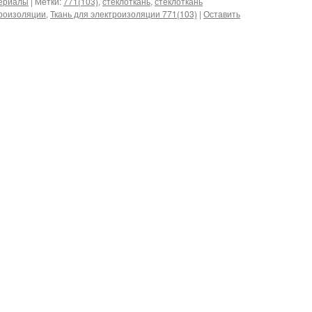
териалы
|
Метки:
771(103)
,
стеклоткань
,
стеклоткань
троизоляции
,
Ткань для электроизоляции 771(103)
|
Оставить