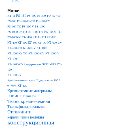
(120)
Метки
PS-180
KT-11
PS-300
PS-300-TO
PS-400
PS-600
PS-600-Cr-TO
PS-600-CV
PS-600-TO
PS-600-V
PS-1000
PS-1000-TO
PS-1000-Cr-TO
PS-1000-CV
PS-1000-V
PS-1400
КТ-11-ТО
КТ-180
КТ-400
КТ-600
КТ-600-Cr-TO
КТ-600-CV
КТ-600-TO
КТ-600-V
КТ-1000
КТ-1000-Cr-TO
КТ-1000-CV
КТ-1000-V
КТ-1400
КТ-1400-CV Содержание SiO2 >98% PS-
120
КТ-1400-V
Кремнеземная ткань Содержание SiO2
94-96% КТ-120
Кремнеземные материалы
РОВИНГ
РОвинги
Ткань кремнеземная
Ткань фильтровальная
Стеклонити
керамичекие волокна
конструкционная