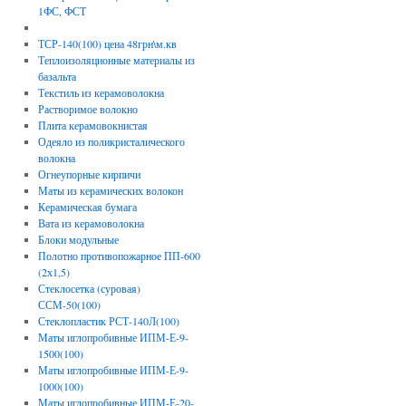
1ФС, ФСТ
ТСР-140(100) цена 48грн\м.кв
Теплоизоляционные материалы из
базальта
Текстиль из керамоволокна
Растворимое волокно
Плита керамовокнистая
Одеяло из поликристалического
волокна
Огнеупорные кирпичи
Маты из керамических волокон
Керамическая бумага
Вата из керамоволокна
Блоки модульные
Полотно противопожарное ПП-600
(2х1,5)
Стеклосетка (суровая)
ССМ-50(100)
Стеклопластик РСТ-140Л(100)
Маты иглопробивные ИПМ-Е-9-
1500(100)
Маты иглопробивные ИПМ-Е-9-
1000(100)
Маты иглопробивные ИПМ-Е-20-