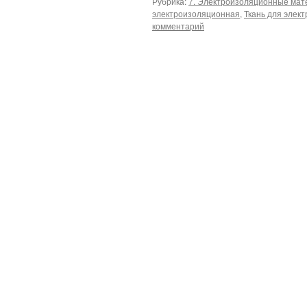
Рубрика:
7. Электроизоляционные ма
электроизоляционная
,
Ткань для элек
комментарий