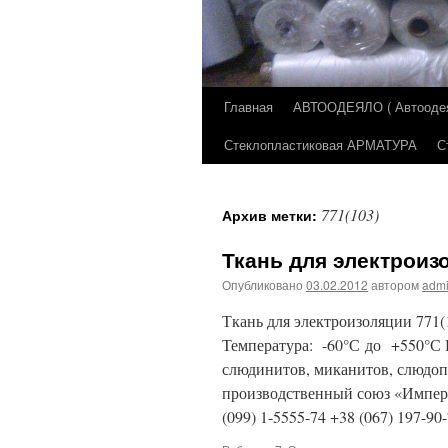
Главная
АВТООДЕЯЛО ( Автоодеял
Перейти
Стеклопластиковая АРМАТУРА
С
к
содержимому
771(103)
Архив метки:
Ткань для электроизо
Опубликовано
03.02.2012
автором
adm
Ткань для электроизоляции 77
Температура: -60°С до +550°С 
слюдинитов, миканитов, слюдоп
производственный союз «Импера
(099) 1-5555-74 +38 (067) 197-9