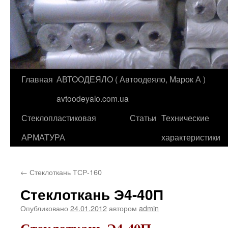
Главная
АВТООДЕЯЛО ( Автоодеяло, Марок А )
Перейти
avtoodeyalo.com.ua
к
Стеклопластиковая
Статьи
Технические
содержимому
АРМАТУРА
характеристики
←
Стеклоткань ТСР-160
Стеклоткань Э4-40П
Опубликовано
24.01.2012
автором
admin